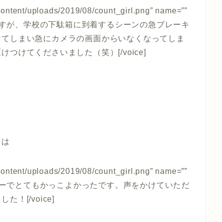
content/uploads/2019/08/count_girl.png” name=””
撮ったのですが、学校の下駄箱に到着するシーンの急ブレーキ
けてしまい急にカメラの画面からいなくなってしま
けてくださいました（笑）[/voice]
ては
content/uploads/2019/08/count_girl.png” name=””
くダンディーでとてもかっこよかったです。声をかけていただ
[/voice]