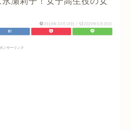
は永瀬莉子！女子高生役の女
2019年10月18日
/
2020年6月26日
ポンサーリンク