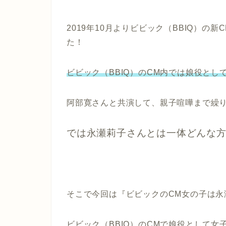
2019年10月
より
ビビック（BBIQ）の新C
た！
ビビック（BBIQ）のCM内では娘役と
阿部寛さんと共演して、親子喧嘩まで繰
では永瀬莉子さんとは一体どんな
そこで今回は
『ビビックのCM女の子は
ビビック（BBIQ）
のCMで
娘役
として
女