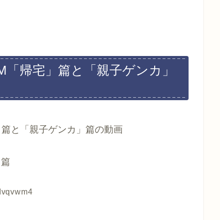
CM「帰宅」篇と「親子ゲンカ」
宅」篇と「親子ゲンカ」篇の動画
」篇
nIvqvwm4