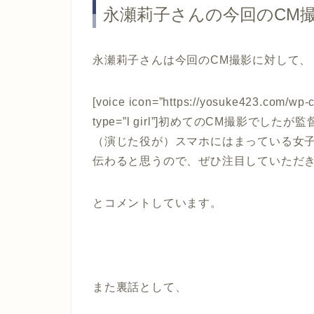
永瀬莉子さんの今回のCM
永瀬莉子さんは今回のCM撮影に対して、
[voice icon=”https://yosuke423.com/wp-
type=”l girl”]初めてのCM撮影
（演じた役が）スマホにはまっている女子
伝わると思うので、ぜひ注目していただきたいで
とコメントしています。
また裏話として、