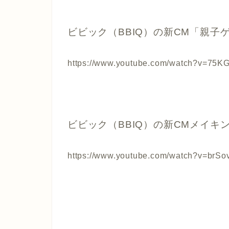
ビビック（BBIQ）の新CM「親子
https://www.youtube.com/watch?v=75K
ビビック（BBIQ）の新CMメイキ
https://www.youtube.com/watch?v=brSo