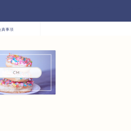
免責事項
CM