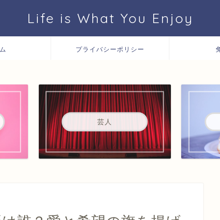
Life is What You Enjoy
ム
プライバシーポリシー
芸人