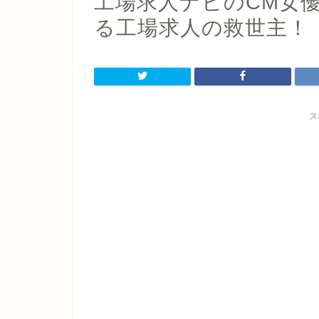
工場求人ナビのCM女
る工場求人の救世主！
ス