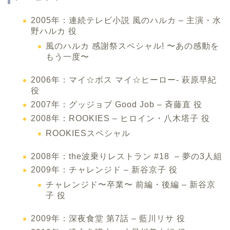
2005年：連続テレビ小説 風のハルカ – 主演・水
野ハルカ 役
風のハルカ 感謝祭スペシャル! 〜あの感動を
もう一度〜
2006年：マイ☆ボス マイ☆ヒーロー- 萩原早紀
役
2007年：グッジョブ Good Job – 斉藤直 役
2008年：ROOKIES – ヒロイン・八木塔子 役
ROOKIESスペシャル
2008年：the波乗りレストラン #18 – 夢の3人組
2009年：チャレンジド – 新谷京子 役
チャレンジド〜卒業〜 前編・後編 – 新谷京
子 役
2009年：深夜食堂 第7話 – 藍川リサ 役