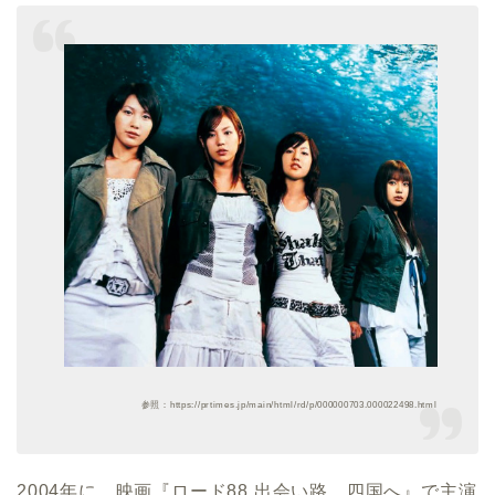
参照：https://prtimes.jp/main/html/rd/p/000000703.000022498.html
2004年に、映画『ロード88 出会い路、四国へ』で主演