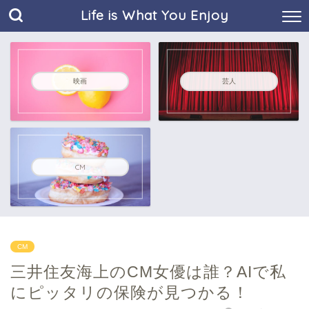
Life is What You Enjoy
映画
芸人
CM
CM
三井住友海上のCM女優は誰？AIで私
にピッタリの保険が見つかる！