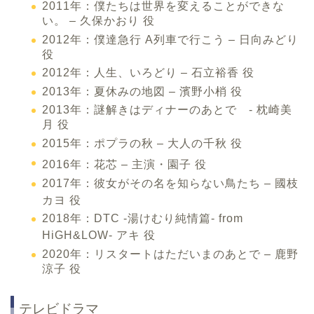
2011年：僕たちは世界を変えることができな
い。 – 久保かおり 役
2012年：僕達急行 A列車で行こう – 日向みどり
役
2012年：人生、いろどり – 石立裕香 役
2013年：夏休みの地図 – 濱野小梢 役
2013年：謎解きはディナーのあとで - 枕崎美
月 役
2015年：ポプラの秋 – 大人の千秋 役
2016年：花芯 – 主演・園子 役
2017年：彼女がその名を知らない鳥たち – 國枝
カヨ 役
2018年：DTC -湯けむり純情篇- from
HiGH&LOW- アキ 役
2020年：リスタートはただいまのあとで – 鹿野
涼子 役
テレビドラマ