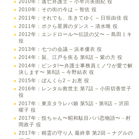
2010年：逃亡弁護士 – 小早川美由紀 役
2010年：その街の今は – 智佐 役
2011年：それでも、生きてゆく – 日垣由佳 役
2011年：ボクら星屑のダンス – 清水唯 役
2012年：エンドロール〜伝説の父〜 – 島田ミキ
役
2013年：七つの会議 – 浜本優衣 役
2014年：鼠、江戸を疾る 第6話 – 紫の方 役
2014年：ビンタ!〜弁護士事務員ミノワが愛で解
決します〜 第8話 – 今野結衣 役
2015年：ぼんくら2 – お恵 役
2016年：レンタル救世主 第7話 – 小田切香世子
役
2017年：東京タラレバ娘 第5話・第9話 – 沢田
曜子 役
2017年：悦ちゃん〜昭和駄目パパ恋物語〜 ‐ 村
岡政子 役
2017年：精霊の守り人 最終章 第2回 – ナグルの