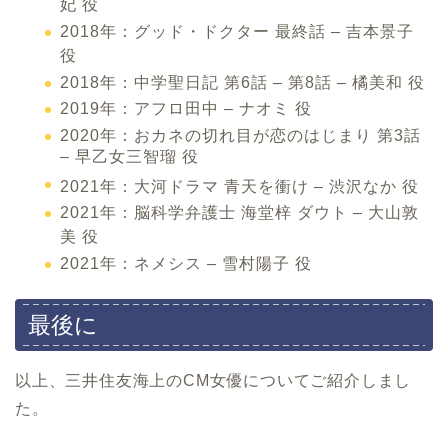
妃 役
2018年：グッド・ドクター 最終話 – 吉本景子
役
2018年：中学聖日記 第6話 – 第8話 – 橘美和 役
2019年：アフロ田中 – ナオミ 役
2020年：おカネの切れ目が恋のはじまり 第3話
– 早乙女三智瑠 役
2021年：大河ドラマ 青天を衝け – 渋沢なか 役
2021年：脳科学弁護士 海堂梓 ダウト – 大山敦
美 役
2021年：ネメシス – 雪村陽子 役
最後に
以上、三井住友海上のCM女優についてご紹介しまし
た。