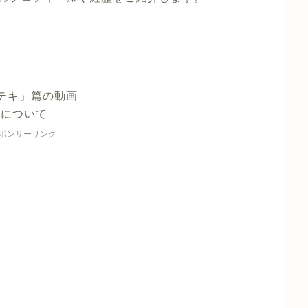
テキ」篇の動画
ンについて
ポンサーリンク