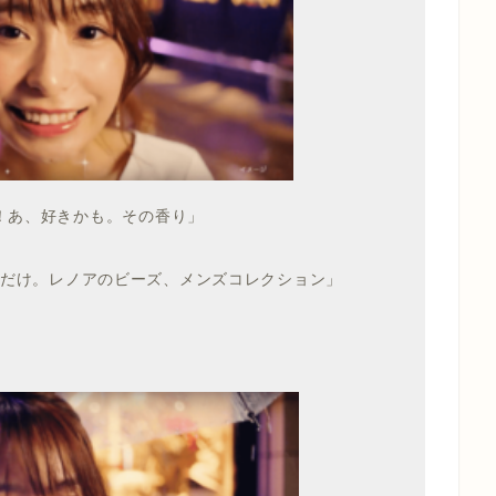
！あ、好きかも。その香り」
だけ。レノアのビーズ、メンズコレクション」