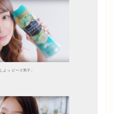
しよっ ビーズ男子」