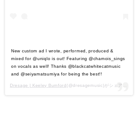
New custom ad I wrote, performed, produced &
mixed for @uniqlo is out! Featuring @chamois_sings
on vocals as well! Thanks @blackcatwhitecatmusic
and @seiyamatsumiya for being the best!!
Dresage | Keeley Bumford
(@dresagemusic)がシェアした投稿 –