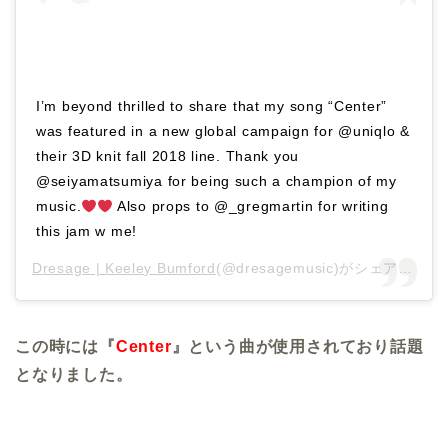
I’m beyond thrilled to share that my song “Center”
was featured in a new global campaign for @uniqlo &
their 3D knit fall 2018 line. Thank you
@seiyamatsumiya for being such a champion of my
music.
Also props to @_gregmartin for writing
this jam w me!
Dresage | Keeley Bumford
(@dresagemusic)がシェアした投稿 –
この時には『
Center
』という曲が使用されており話題
となりました。