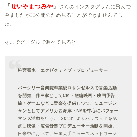
「
せいやまつみや
」
さんのインスタグラムに飛んで
みましたが非公開のため見ることができませんでし
た。
そこでグーグルで調べて見ると
松宮聖也 エクゼクティブ・プロデューサー
バークリー音楽院卒業後ロサンゼルスで音楽活動
を開始
。
作曲家
として
CM・短編映画・映画予告
編・ゲームなどに音楽を提供
しつつ、
ミュージシ
ャンとしてアメリカ西海岸・NYを中心にパフォー
マンス活動
を行う。 2013年よりハリウッドを拠
点に
映像・広告音楽プロデューサー活動を開始
。
日米中において、米国大手ニュースネットワーク