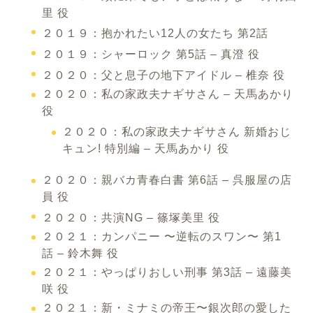
里 役
２０１９：抱かれたい12人の女たち 第2話
２０１９：シャーロック 第5話 – 真澄 役
２０２０：父と息子の地下アイドル – 椎奈 役
２０２０：私の家政夫ナギサさん – 天馬あかり
役
２０２０：私の家政夫ナギサさん 新婚おじ
キュン! 特別編 – 天馬あかり 役
２０２０：親バカ青春白書 第6話 – 呉服屋の店
員 役
２０２０：共演NG – 篠塚美里 役
２０２１：カンパニー 〜逆転のスワン〜 第1
話 – 鈴木舞 役
２０２１：やっぱりおしい刑事 第3話 – 遠藤美
咲 役
２０２１：新・ミナミの帝王〜銀次郎の愛した