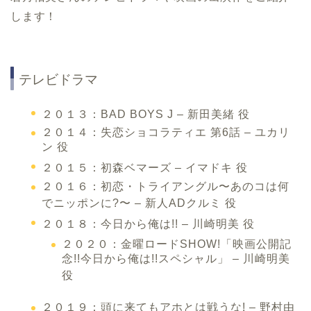
します！
テレビドラマ
２０１３：BAD BOYS J – 新田美緒 役
２０１４：失恋ショコラティエ 第6話 – ユカリ
ン 役
２０１５：初森ベマーズ – イマドキ 役
２０１６：初恋・トライアングル〜あのコは何
でニッポンに?〜 – 新人ADクルミ 役
２０１８：今日から俺は!! – 川崎明美 役
２０２０：金曜ロードSHOW!「映画公開記
念!!今日から俺は!!スペシャル」 – 川崎明美
役
２０１９：頭に来てもアホとは戦うな! – 野村由