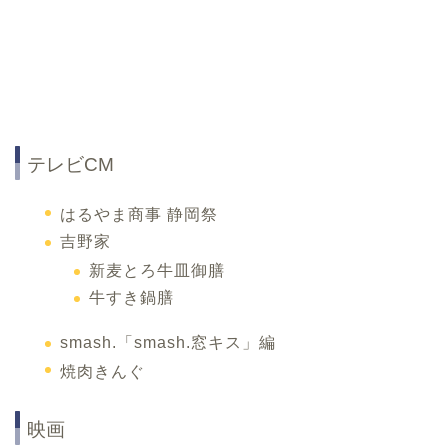
テレビCM
はるやま商事 静岡祭
吉野家
新麦とろ牛皿御膳
牛すき鍋膳
smash.「smash.窓キス」編
焼肉きんぐ
映画