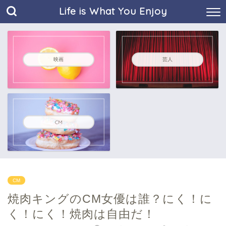
Life is What You Enjoy
映画
芸人
CM
CM
焼肉キングのCM女優は誰？にく！に
く！にく！焼肉は自由だ！