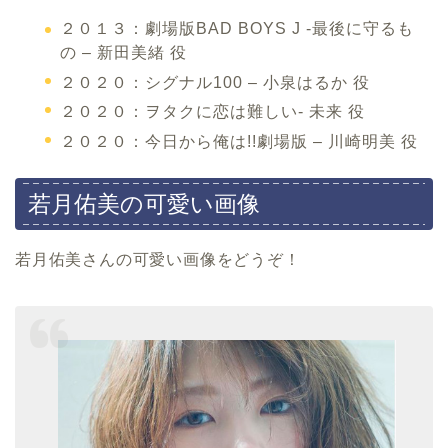
２０１３：劇場版BAD BOYS J -最後に守るも
の – 新田美緒 役
２０２０：シグナル100 – 小泉はるか 役
２０２０：ヲタクに恋は難しい- 未来 役
２０２０：今日から俺は!!劇場版 – 川崎明美 役
若月佑美の可愛い画像
若月佑美さんの可愛い画像をどうぞ！