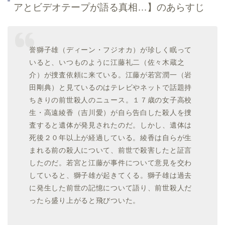
アとビデオテープが語る真相…】のあらすじ
誉獅子雄（ディーン・フジオカ）
が珍しく眠って
いると、いつものように
江藤礼二（佐々木蔵之
介）
が捜査依頼に来ている。江藤が
若宮潤一（岩
田剛典）
と見ているのはテレビやネットで話題持
ちきりの前世殺人のニュース。１７歳の女子高校
生・
高遠綾香（吉川愛）
が自ら告白した殺人を捜
査すると遺体が発見されたのだ。しかし、遺体は
死後２０年以上が経過している。綾香は自らが生
まれる前の殺人について、前世で殺害したと証言
したのだ。若宮と江藤が事件について意見を交わ
していると、獅子雄が起きてくる。獅子雄は過去
に発生した前世の記憶について語り、前世殺人だ
ったら盛り上がると飛びついた。