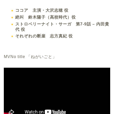
ココア 主演・大沢志穂 役
絶叫 鈴木陽子（高校時代）役
ストロベリーナイト・サーガ 第7-9話 – 内田貴
代 役
それぞれの断崖 志方真紀 役
MV
No title 「ねがいごと」