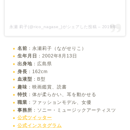
永瀬 莉子(@rico_nagase_)がシェアした投稿
–
2019年10月月24日午前4時00分PDT
名前
：永瀬莉子（ながせりこ）
生年月日
：2002年8月13日
出身地
：広島県
身長
：162cm
血液型
：B型
趣味
：映画鑑賞、読書
特技
：体が柔らかい、耳を動かせる
職業
：ファッションモデル、女優
事務所
：ソニー・ミュージックアーティスツ
公式ツイッター
公式インスタグラム