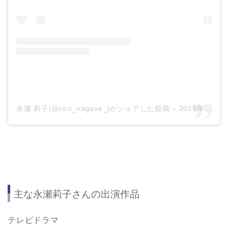
永瀬 莉子(@rico_nagase_)がシェアした投稿
–
2019年 8月月17日午前5時24分PDT
主な永瀬莉子さんの出演作品
テレビドラマ