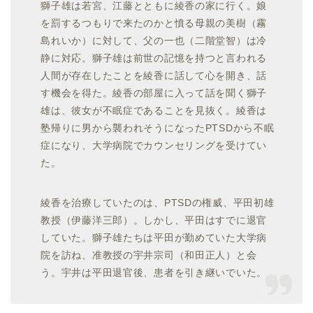
獅子雄は若宮、江藤とともに綾香の家に行く。娘
を罰するつもりで来たのかと憤る母親の
美樹（霧
島れいか）
に対して、父の
一也（二階堂智）
は冷
静に対応。獅子雄は前世の記憶を持つと言われる
人間が存在したことを綾香に話して心を開き、話
す機会を得た。綾香の部屋に入って話を聞く獅子
雄は、彼女が不眠症であることを見抜く。綾香は
塾帰りに男から襲われそうになったPTSDから不眠
症になり、大学病院でカウンセリングを受けてい
た。
綾香を治療していたのは、PTSDの権威、
平田初雄
教授（伊藤洋三郎）
。しかし、平田はすでに退官
していた。獅子雄たちは平田が勤めていた大学病
院を訪ね、准教授の
宇井宗司（和田正人）
と会
う。宇井は平田退官後、患者を引き継いでいた。