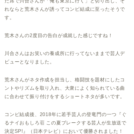
だ席で川合さんが「俺も東京に行く」と切り出し、そ
れならと荒木さんが誘ってコンビ結成に至ったそうで
す。
荒木さんの2度目の告白が成就した感じですね！
川合さんはお笑いの養成所に行ってないままで芸人デ
ビューとなりました。
荒木さんがネタ作成を担当し、格闘技を題材にしたコ
ントやリズムを取り入れ、大衆によく知られている曲
に合わせて振り付けをするショートネタが多いです。
コンビ結成後、2018年に若手芸人の登竜門の一つ『ぐ
るナイおもしろ荘 この夏ブレークする芸人が生放送で
決定SP!』（日本テレビ）において優勝されました！