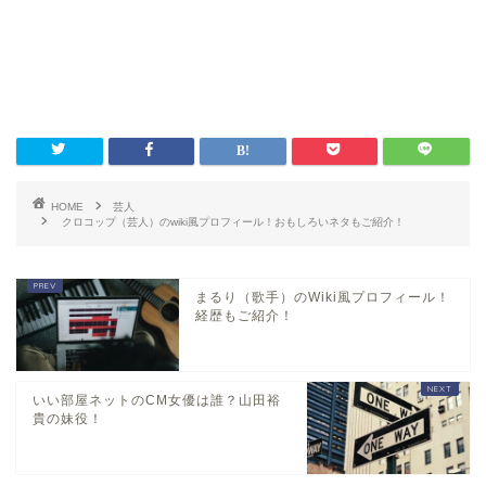
HOME
芸人
クロコップ（芸人）のwiki風プロフィール！おもしろいネタもご紹介！
まるり（歌手）のWiki風プロフィール！
経歴もご紹介！
いい部屋ネットのCM女優は誰？山田裕
貴の妹役！