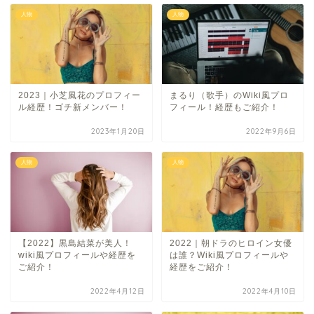
人物
人物
2023｜小芝風花のプロフィー
まるり（歌手）のWiki風プロ
ル経歴！ゴチ新メンバー！
フィール！経歴もご紹介！
2023年1月20日
2022年9月6日
人物
人物
【2022】黒島結菜が美人！
2022｜朝ドラのヒロイン女優
wiki風プロフィールや経歴を
は誰？Wiki風プロフィールや
ご紹介！
経歴をご紹介！
2022年4月12日
2022年4月10日