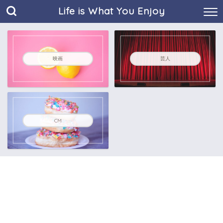
Life is What You Enjoy
映画
芸人
CM