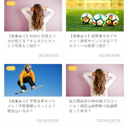
人物
人物
【画像あり】Kokiと沢尻エリ
【画像あり】佐野勇斗がイケ
カが似てる？キムタクとそっ
メン！身長やインスタは？プ
くり写真もご紹介！
ロフィール経歴ご紹介！
2022年3月3日
2022年2月18日
人物
人物
【画像あり】平野歩夢がイケ
佐久間由衣のWiki風プロフィ
メン！平野紫耀とそっくり？
ール！彼氏は綾野剛で結婚間
彼女はいるの？
近って本当？
2022年2月12日
2021年12月27日