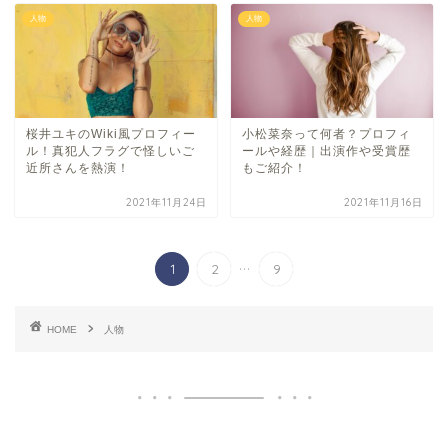
人物
人物
桜井ユキのWiki風プロフィー
小松菜奈って何者？プロフィ
ル！真犯人フラグで怪しいご
ールや経歴｜出演作や受賞歴
近所さんを熱演！
もご紹介！
2021年11月24日
2021年11月16日
...
1
2
9
HOME
人物