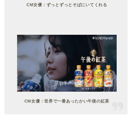
CM女優：ずっとずっとそばにいてくれる
CM女優：世界で一番あったかい午後の紅茶