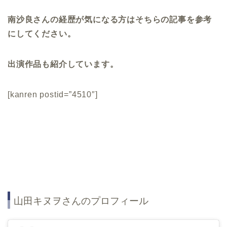
南沙良さんの経歴が気になる方はそちらの記事を参考
にしてください。
出演作品も紹介しています。
[kanren postid=”4510″]
山田キヌヲさんのプロフィール