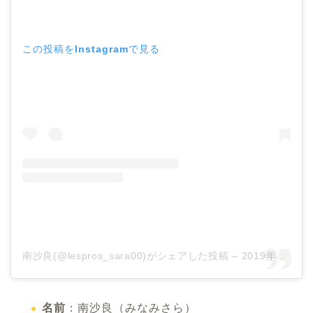
この投稿をInstagramで見る
南沙良(@lespros_sara00)がシェアした投稿
–
2019年11月月14日午前5時06分PST
名前
：南沙良（みなみさら）