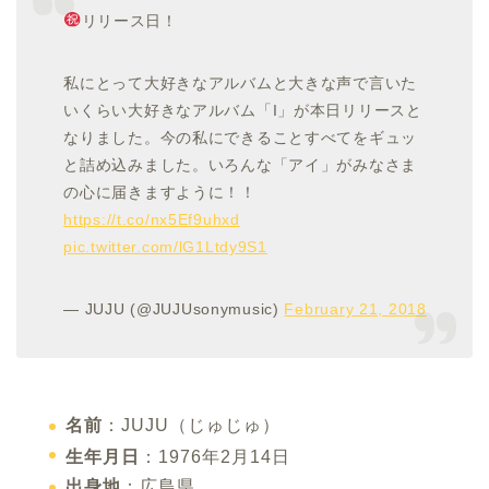
リリース日！
私にとって大好きなアルバムと大きな声で言いた
いくらい大好きなアルバム「I」が本日リリースと
なりました。今の私にできることすべてをギュッ
と詰め込みました。いろんな「アイ」がみなさま
の心に届きますように！！
https://t.co/nx5Ef9uhxd
pic.twitter.com/lG1Ltdy9S1
— JUJU (@JUJUsonymusic)
February 21, 2018
名前
：JUJU（じゅじゅ）
生年月日
：1976年
2月14日
出身地
：広島県