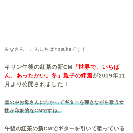
みなさん、こんにちはYosukeです！
キリン午後の紅茶の新CM
「世界で、いちば
ん、あったかい。冬」親子の絆篇
が2019年11
月より公開されました！
雪の中お母さんに向かってギターを弾きながら歌う女
性が印象的なCMですね。
午後の紅茶の新CMでギターを引いて歌っている