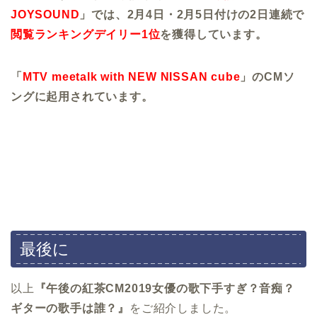
JOYSOUND
」では、2月4日・2月5日付けの2日連続で
閲覧ランキングデイリー1位
を獲得しています。
「
MTV meetalk with NEW NISSAN cube
」のCMソ
ングに起用されています。
最後に
以上
『午後の紅茶CM2019女優の歌下手すぎ？音痴？
ギターの歌手は誰？』
をご紹介しました。