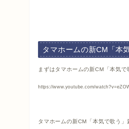
タマホームの新CM「本
まずはタマホームの新CM「本気で
https://www.youtube.com/watch?v=eZ
タマホームの新CM「本気で歌う」