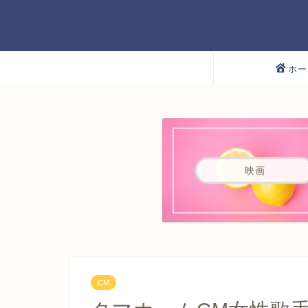
ホー
映画
CM