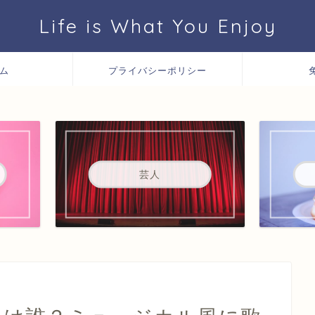
Life is What You Enjoy
ム
プライバシーポリシー
芸人