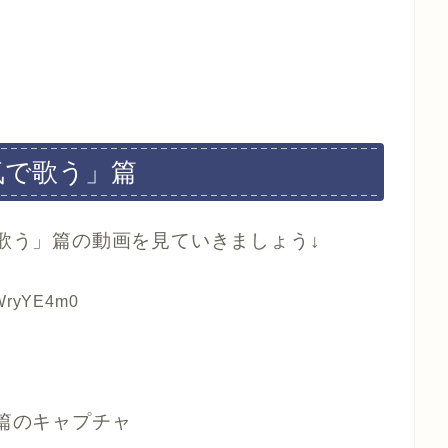
気で歌う」篇
歌う」篇の動画を見ていきましょう↓
OWryYE4m0
篇のキャプチャ