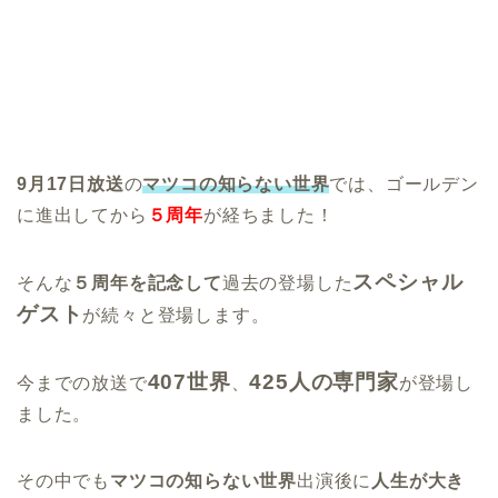
9月17日放送
の
マツコの知らない世界
では、ゴールデン
に進出してから
５周年
が経ちました！
スペシャル
そんな
５周年を記念して
過去の登場した
ゲスト
が続々と登場します。
407世界
425人の専門家
今までの放送で
、
が登場し
ました。
その中でも
マツコの知らない世界
出演後に
人生が大き