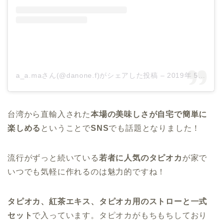
a_a.maさん(@danone.f)がシェアした投稿 –
2019年 5月月26日午後10時14分PDT
台湾から直輸入された
本場の美味しさが自宅で簡単に
楽しめる
ということで
SNS
でも話題となりました！
流行がずっと続いている
若者に人気のタピオカ
が家で
いつでも気軽に作れるのは魅力的ですね！
タピオカ、紅茶エキス、タピオカ用のストローと一式
セット
で入っています。タピオカがもちもちしており