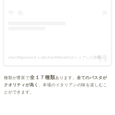
chan96gichanさん(@chan96death)がシェアした投稿
–
201
全１７種類
種類が豊富で
あります。
全てのパスタが
クオリティが高く
、本場のイタリアンの味を楽しむこ
とができます。