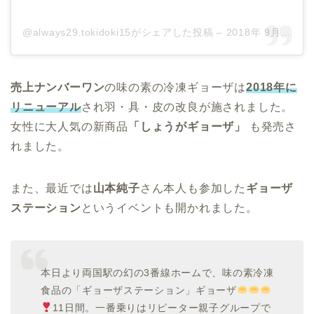
@always29.tokidoki15がシェアした投稿
–
2018年 9月月5日午前2時25分PDT
売上ナンバーワン
の味の素の冷凍ギョーザは
2018年に
リニューアル
され羽・具・皮の改良が施されました。
女性に大人気の新商品
「しょうがギョーザ」
も発売さ
れました。
また、最近では
山本純子
さん本人も参加した
ギョーザ
ステーション
というイベントも開かれました。
本日より両国駅の幻の3番線ホームで、味の素冷凍
食品の「ギョーザステーション」ギョーザ
11日間。一番乗りはリピーター親子グループで