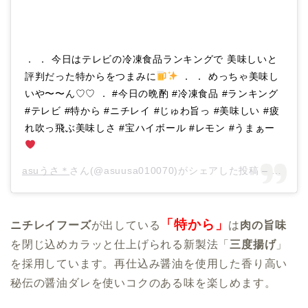
． ． 今日はテレビの冷凍食品ランキングで 美味しいと
評判だった特からをつまみに
． ． めっちゃ美味し
いや〜〜ん♡♡ ． #今日の晩酌 #冷凍食品 #ランキング
#テレビ #特から #ニチレイ #じゅわ旨っ #美味しい #疲
れ吹っ飛ぶ美味しさ #宝ハイボール #レモン #うまぁー
asuうさ＊
さん(@asuusa010070)がシェアした投稿 –
2019
「特から」
ニチレイフーズ
が出している
は
肉の旨味
を閉じ込めカラッと仕上げられる新製法「
三度揚げ
」
を採用しています。再仕込み醤油を使用した香り高い
秘伝の醤油ダレを使いコクのある味を楽しめます。