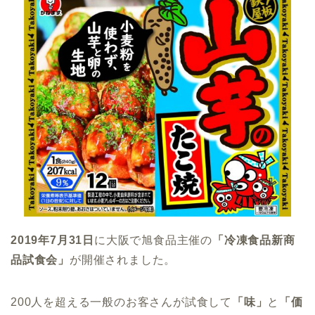
2019年7月31日
に大阪で旭食品主催の
「冷凍食品新商
品試食会」
が開催されました。
200人を超える一般のお客さんが試食して
「味」
と
「価