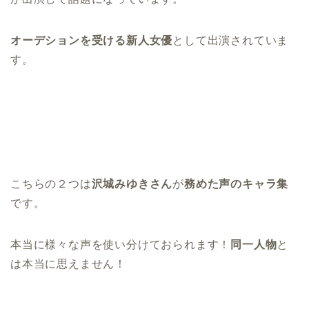
オーデションを受ける新人女優
として出演されていま
す。
こちらの２つは
沢城みゆきさん
が
務めた声のキャラ集
です。
本当に様々な声を使い分けておられます！
同一人物
と
は本当に思えません！