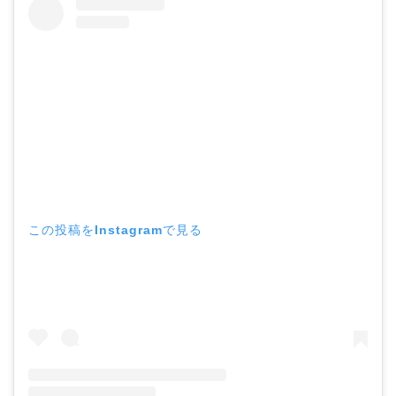
この投稿をInstagramで見る