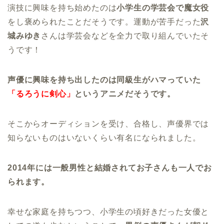
演技に興味を持ち始めたのは
小学生の学芸会で魔女役
をし褒められたことだそうです。運動が苦手だった
沢
城みゆき
さんは学芸会などを全力で取り組んでいたそ
うです！
声優に興味を持ち出したのは同級生がハマっていた
「るろうに剣心」
というアニメだそうです。
そこからオーディションを受け、合格し、声優界では
知らないものはいないくらい有名になられました。
2014年には一般男性と結婚されてお子さんも一人でお
られます。
幸せな家庭を持ちつつ、小学生の頃好きだった女優と