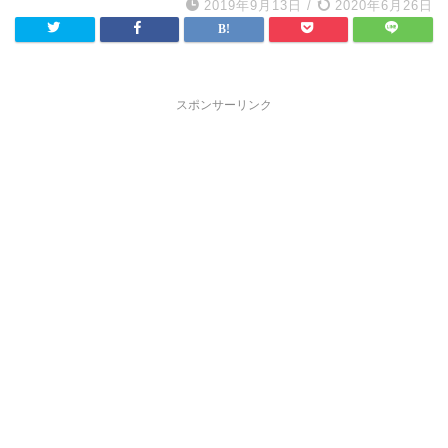
2019年9月13日
/
2020年6月26日
スポンサーリンク