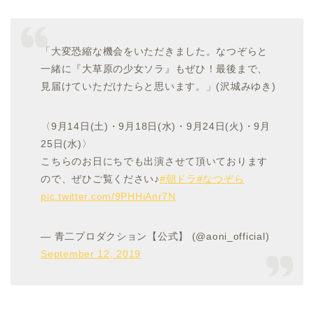
「大変恐縮な機会をいただきました。なつぞらと
一緒に『大草原の少女ソラ』もぜひ！最後まで、
見届けていただけたらと思います。」(沢城みゆき)
〈9月14日(土)・9月18日(水)・9月24日(火)・9月
25日(水)〉
こちらのお日にちでも出演させて頂いております
ので、ぜひご覧ください♪
#朝ドラ
#なつぞら
pic.twitter.com/9PHHiAnr7N
— 青二プロダクション【公式】 (@aoni_official)
September 12, 2019