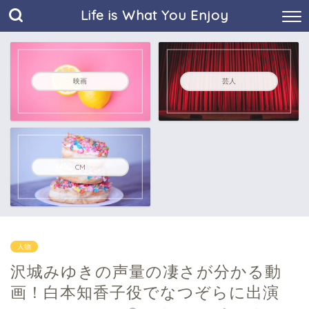
Life is What You Enjoy
映画
芸人
CM
人物
沢城みゆきの声量の凄さが分かる動
画！白本知香子役でなつぞらに出演