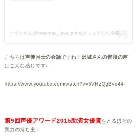
すずきさん(@maomao_love_mina)がシェアした投稿
–
201
こちらは
声優同士の会話
ですね！
沢城さんの普段の声
はこんな感じです↓
https://www.youtube.com/watch?v=5VHzQgBve44
第9回声優アワード2015助演女優賞
をとるほどの
実力の持ち主！