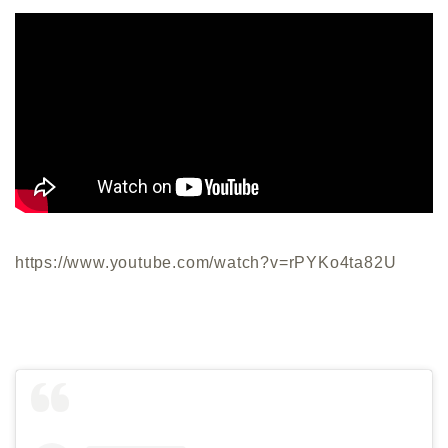
https://www.youtube.com/watch?v=rPYKo4ta82U