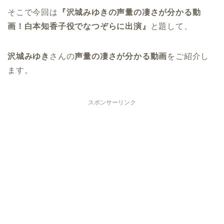
そこで今回は
『沢城みゆきの声量の凄さが分かる動
画！白本知香子役でなつぞらに出演』
と題して、
沢城みゆき
さんの
声量の凄さが分かる動画
をご紹介し
ます。
スポンサーリンク