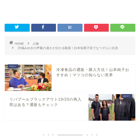
HOME
人物
沢城みゆきの声量の凄さが分かる動画！白本知香子役でなつぞらに出演
冷凍食品の通販・購入方法！山本純子お
すすめ｜マツコの知らない世界
リバプールブラックアウト19/20の再入
荷はある？通販もチェック