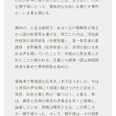
な獅子雄にとって、運命的な出会いを果たす事件
が、いま幕を開ける。
都内の、とある病院で、ある一人の勤務医が屋上
から謎の転落死を遂げる。死亡したのは、消化器
内科医の
赤羽栄光（中尾明慶）
。第一発見者の看
護師・
水野麻里（松井玲奈）
が、赤羽の助けを求
める声を聞いていたことで、何者かに突き落とさ
れたことが疑われる。江藤たち捜査一課は病院関
係者を集めて事情聴取を始めた。
通報者で警備員の
石井太（木下ほうか）
が、やは
り赤羽の声を聞いて現場に駆けつけたと話すと、
突然、白衣を着た男が「嘘つけ！」と遮る。男
は、麻里と石井の発言の矛盾点を次々と指摘し、
論破していき、周囲は唖然となる。この男こそ
が、獅子雄だった。そして、獅子雄は、その視界