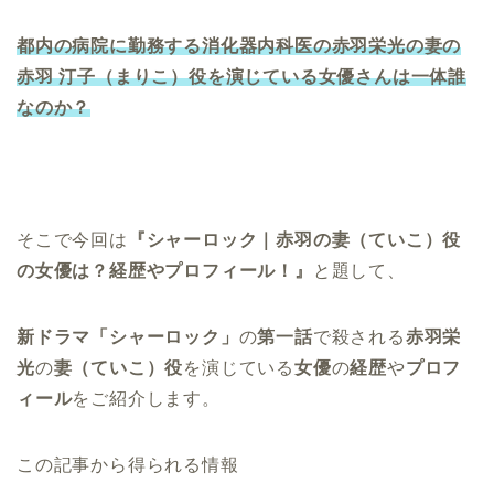
都内の病院に勤務する消化器内科医の赤羽栄光の妻の
赤羽 汀子（まりこ）役を演じている女優さんは一体誰
なのか？
そこで今回は
『シャーロック｜赤羽の妻（ていこ）役
の女優は？経歴やプロフィール！』
と題して、
新ドラマ「シャーロック」
の
第一話
で殺される
赤羽栄
光
の
妻（ていこ）役
を演じている
女優
の
経歴
や
プロフ
ィール
をご紹介します。
この記事から得られる情報