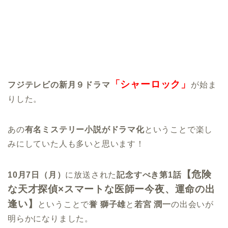
「シャーロック」
フジテレビの新月９ドラマ
が始ま
りした。
あの
有名ミステリー小説がドラマ化
ということで楽し
みにしていた人も多いと思います！
【危険
10月7日（月）
に放送された
記念すべき第1話
な天才探偵×スマートな医師ー今夜、運命の出
逢い】
ということで
誉 獅子雄
と
若宮 潤一
の出会いが
明らかになりました。