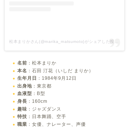
松本まりかさん(@marika_matsumoto)がシェアした投稿
–
2
名前
：松本まりか
本名
：石田 汀花
（
いしだ まりか
）
生年月日
：1984年9月12日
出身地
：東京都
血液型
：B型
身長
：160cm
趣味
：ジャズダンス
特技
：日本舞踊、空手
職業
：女優、ナレーター、声優