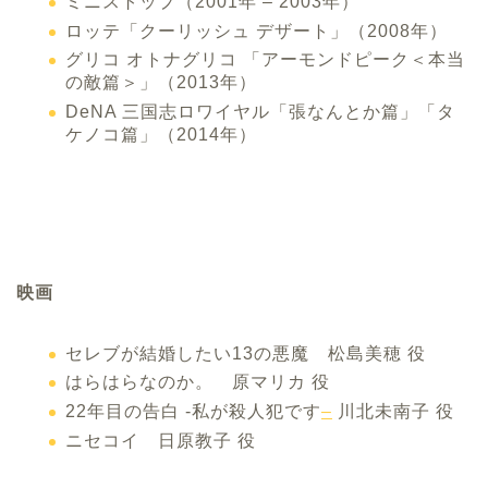
ミニストップ（2001年 – 2003年）
ロッテ「クーリッシュ デザート」（2008年）
グリコ オトナグリコ 「アーモンドピーク＜本当
の敵篇＞」（2013年）
DeNA 三国志ロワイヤル「張なんとか篇」「タ
ケノコ篇」（2014年）
映画
セレブが結婚したい13の悪魔 松島美穂 役
はらはらなのか。 原マリカ 役
22年目の告白 -私が殺人犯です
–
川北未南子 役
ニセコイ 日原教子 役