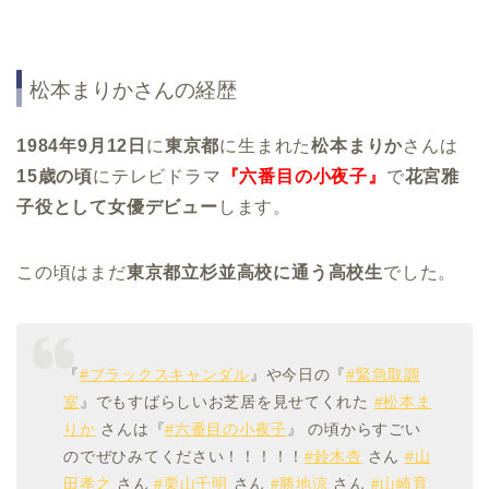
松本まりかさんの経歴
1984年9月12日
に
東京都
に生まれた
松本まりか
さんは
15歳の頃
にテレビドラマ
『六番目の小夜子』
で
花宮雅
子役として女優デビュー
します。
この頃はまだ
東京都立杉並高校に通う高校生
でした。
『
#ブラックスキャンダル
』や今日の『
#緊急取調
室
』でもすばらしいお芝居を見せてくれた
#松本ま
りか
さんは『
#六番目の小夜子
』 の頃からすごい
のでぜひみてください！！！！！
#鈴木杏
さん
#山
田孝之
さん
#栗山千明
さん
#勝地涼
さん
#山崎育