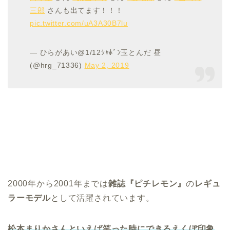
三郎
さんも出てます！！！
pic.twitter.com/uA3A30B7lu
— ひらがあい@1/12ｼｬﾎﾞﾝ玉とんだ 昼
(@hrg_71336)
May 2, 2019
2000年から2001年までは
雑誌『ピチレモン』
の
レギュ
ラーモデル
として活躍されています。
松本まりかさんといえば笑った時にできるえくぼ印象