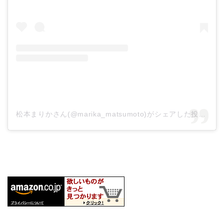
松本まりかさん(@marika_matsumoto)がシェアした投稿
–
2