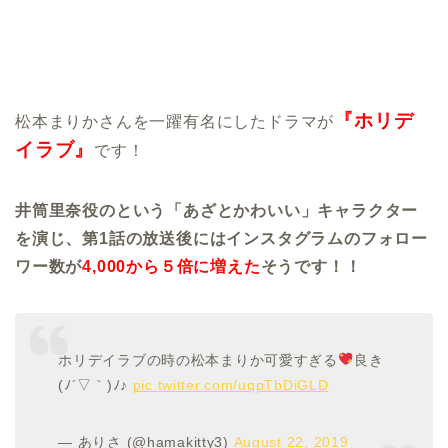
『ホリデ
松本まりかさんを一躍有名にしたドラマが
イラブ』
です！
井筒里奈役のという「あざとかわいい」キャラクター
を演じ、第1話の放送後にはインスタグラムのフォロー
ワー数が
4,000から５倍に増えた
そうです！！
ホリデイラブの時の松本まりか可愛すぎる
良き
(ﾉ´▽｀)ﾉ♪
pic.twitter.com/uqpTbDiGLD
— ありさ (@hamakitty3)
August 22, 2019