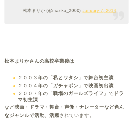
— 松本まりか (@marika_2000)
January 7, 2014
松本まりかさんの高校卒業後は
２００３年
の「
私とワタシ
」で
舞台初主演
２００４年
の「
ガチャポン
」で
映画初出演
２００７年
の「
戦場のガールズライフ
」で
ドラ
マ
初主演
など
映画
・ドラマ・舞台・声優・
ナレーターなど色ん
なジャンルで活動、活躍
されています。