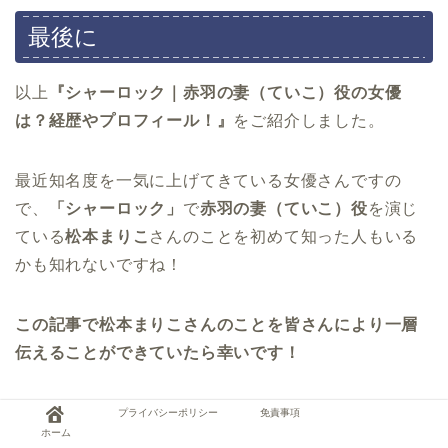
最後に
以上
『シャーロック｜赤羽の妻（ていこ）役の女優
は？経歴やプロフィール！』
をご紹介しました。
最近知名度を一気に上げてきている女優さんですの
で、
「シャーロック」
で
赤羽の妻（ていこ）役
を演じ
ている
松本まりこ
さんのことを初めて知った人もいる
かも知れないですね！
この記事で松本まりこさんのことを皆さんにより一層
伝えることができていたら幸いです！
新ドラマ「シャーロック」
に出演しているその他の
俳
プライバシーポリシー
免責事項
ホーム
優・女優
さんの情報はこちら↓