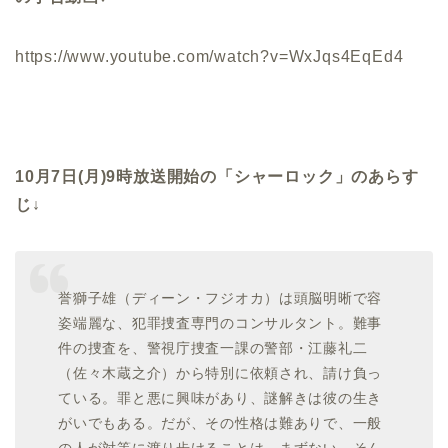
https://www.youtube.com/watch?v=WxJqs4EqEd4
10月7日(月)9時放送開始の「シャーロック」のあらす
じ↓
誉獅子雄（ディーン・フジオカ）
は頭脳明晰で容
姿端麗な、犯罪捜査専門のコンサルタント。難事
件の捜査を、警視庁捜査一課の警部・
江藤礼二
（佐々木蔵之介）
から特別に依頼され、請け負っ
ている。罪と悪に興味があり、謎解きは彼の生き
がいでもある。だが、その性格は難ありで、一般
の人が対等に渡り歩けることは、まずない。そん