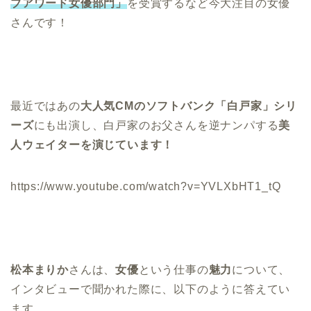
ブアワード女優部門」
を受賞するなど今大注目の女優
さんです！
最近ではあの
大人気CMのソフトバンク「白戸家」シリ
ーズ
にも出演し、白戸家のお父さんを逆ナンパする
美
人ウェイターを演じています！
https://www.youtube.com/watch?v=YVLXbHT1_tQ
松本まりか
さんは、
女優
という
仕事
の
魅力
について、
インタビュー
で聞かれた際に、以下のように答えてい
ます。