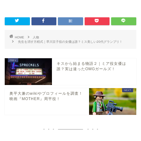
HOME
人物
先生を消す方程式｜早川京子役の女優は誰？ミス美しい20代グランプリ！
キスから始まる物語２｜ミア役女優は
誰？実は違ったOMGガールズ！
奥平大兼のwikiやプロフィールを調査！
映画『MOTHER』周平役！