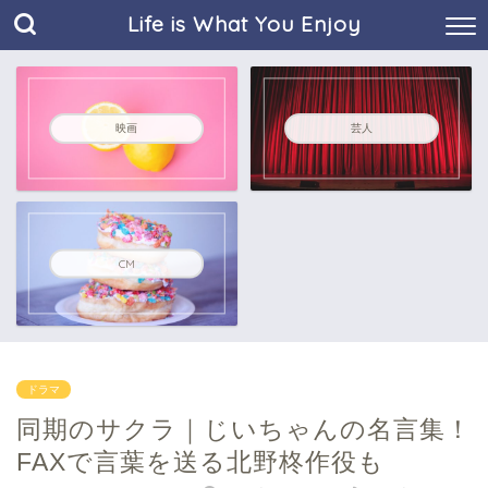
Life is What You Enjoy
映画
芸人
CM
ドラマ
同期のサクラ｜じいちゃんの名言集！
FAXで言葉を送る北野柊作役も