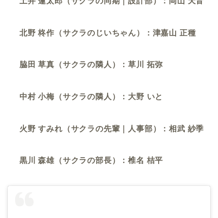
土井 蓮太郎（サクラの同期｜設計部）：岡山 天音
北野 柊作（サクラのじいちゃん）：津嘉山 正種
脇田 草真（サクラの隣人）：草川 拓弥
中村 小梅（サクラの隣人）：大野 いと
火野 すみれ（サクラの先輩｜人事部）：相武 紗季
黒川 森雄（サクラの部長）：椎名 桔平