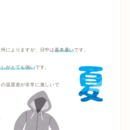
は州によりますが、日中は
基本暑い
です。
差し
がとても強い
です。
昼の
温度差が非常に激しい
で
ャ
い