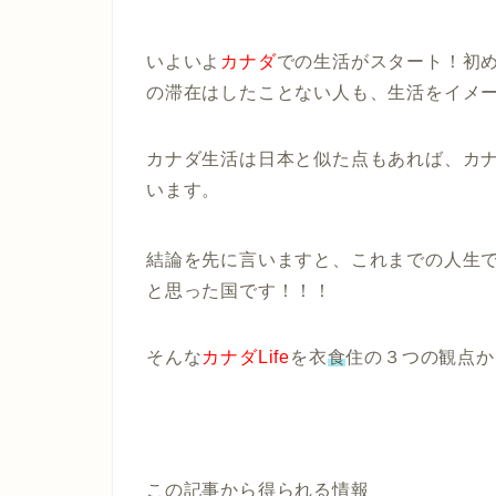
いよいよ
カナダ
での生活がスタート！初
の滞在はしたことない人も、生活をイメ
カナダ生活は日本と似た点もあれば、カ
います。
結論を先に言いますと、これまでの人生
と思った国です！！！
そんな
カナダLife
を
衣
食
住
の３つの観点か
この記事から得られる情報