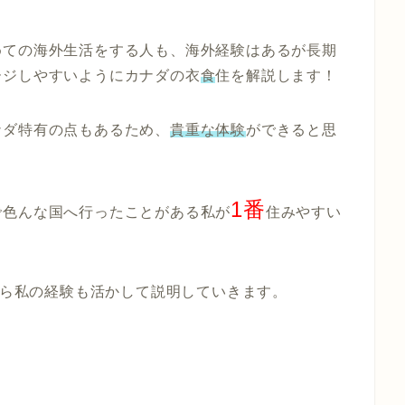
めての海外生活をする人も、海外経験はあるが長期
ージしやすいようにカナダの
衣
食
住
を解説します！
ナダ特有の点もあるため、
貴重な体験
ができると思
1番
で色んな国へ行ったことがある私が
住みやすい
ら私の経験も活かして説明していきます。