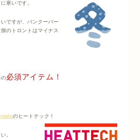
常に寒い
です。
ないですが、
バンクーバー
東側の
トロント
はマイナス
必須アイテム！
めの
niqlo
のヒートテック！
さい。