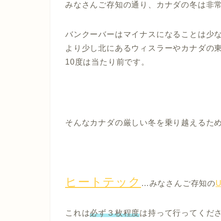
みなさんご存知の通り、カナダの冬は
非
バンクーバーはマイナスになることは少
より少し北にある
ウィスラー
やカナダの
10度は当たり前です。
そんなカナダの厳しい冬を乗り越えるた
ヒートテック
…みなさんご存知の
U
これは
必ず３枚程度
は持って行ってくだ