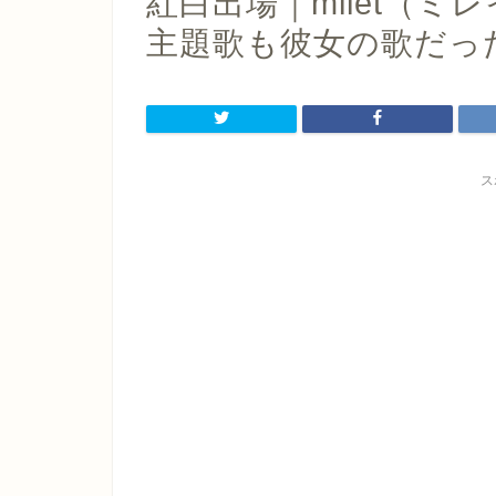
紅白出場｜milet（
主題歌も彼女の歌だっ
ス