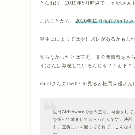
となれば、2019年5月時点で、milet
このことから、
2020年12月現在のmi
誕生日によっては少しズレがあるかもし
知らなかったとは言え、非公開情報をさらっ
イ)さんは激怒しているんじゃ？！とドキ
miletさんのTwitterを見ると松岡茉優
先日GirlsAwardで歌う直前、司会
を握って励ましてもらったんです。映画
も、直前に手を握ってくれて。こんなす
す…。