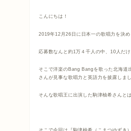
こんにちは！
2019年12月26日に日本一の歌唱力を決
応募数なんと約1万４千人の中、10人だ
そこで洋楽のBang Bangを歌った北
さんが見事な歌唱力と英語力を披露しま
そんな歌唱王に出演した駒津柚希さんと
そこで今回は『駒津柚希（こまつゆずき）