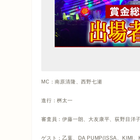
MC：南原清隆、西野七瀬
進行：桝太一
審査員：伊藤一朗、大友康平、荻野目洋
ゲスト：乙葉、DA PUMP(ISSA、KI