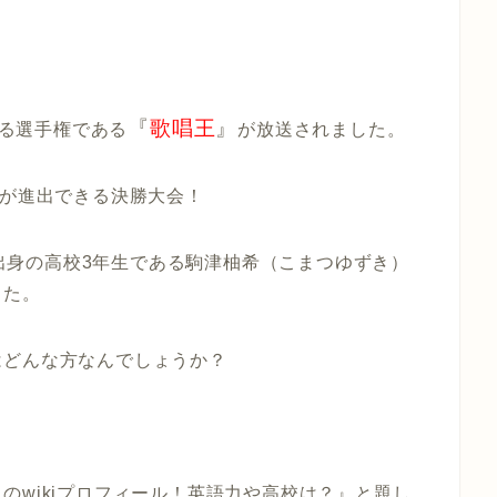
『
歌唱王
』
める選手権である
が放送されました。
けが進出できる決勝大会！
海道出身の高校3年生である駒津柚希（こまつゆずき）
した。
はどんな方なんでしょうか？
のwikiプロフィール！英語力や高校は？』と題し