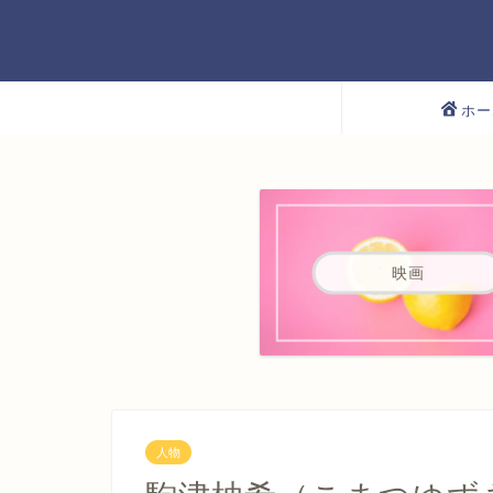
ホー
映画
人物