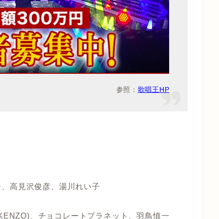
参照：
歌唱王HP
子、高見沢俊彦、湯川れい子
MI、KENZO)、チョコレートプラネット、羽鳥慎一