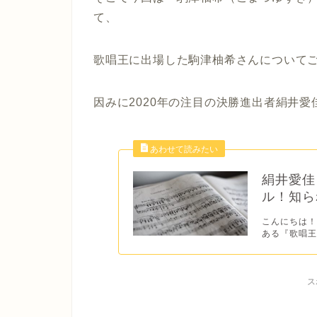
て、
歌唱王に出場した駒津柚希さんについて
因みに2020年の注目の決勝進出者絹井
絹井愛佳
ル！知ら
こんにちは！
ある『歌唱王
ス