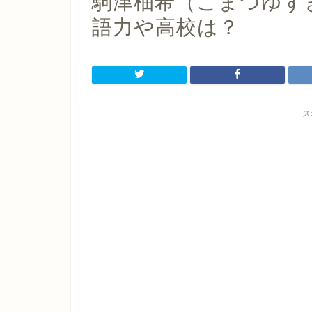
駒津柚希（こまつゆずき
語力や高校は？
ス