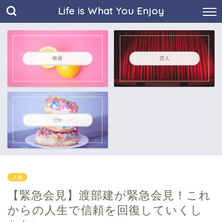
Life is What You Enjoy
映画
芸人
CM
人物
【緊急会見】渡部建が緊急会見！これ
からの人生で信頼を回復していくし