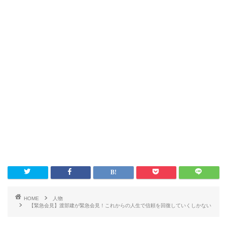
HOME
人物
【緊急会見】渡部建が緊急会見！これからの人生で信頼を回復していくしかない