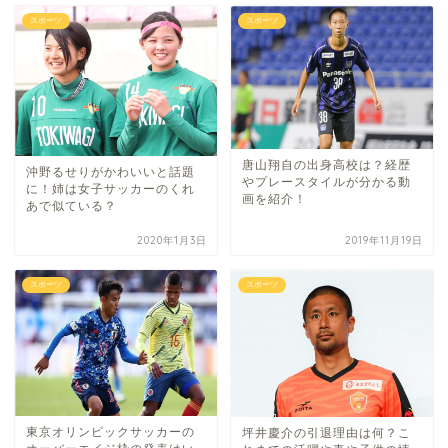
スポーツ
スポーツ
唐山翔自の出身高校は？経歴
沖野るせりがかわいいと話題
やプレースタイルが分かる動
に！姉は女子サッカーのくれ
画を紹介！
あで似ている？
2020年1月3日
2019年11月19日
スポーツ
スポーツ
東京オリンピックサッカーの
坪井慶介の引退理由は何？こ