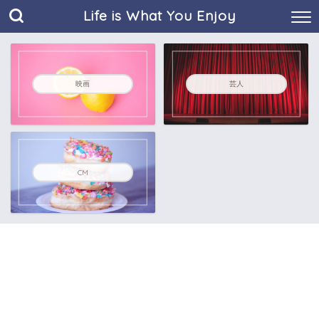
Life is What You Enjoy
映画
芸人
CM