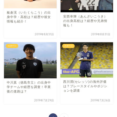
板倉滉（いたくらこう）の出
安西幸輝（あんざいこうき）
身中学・高校は？経歴や彼女
の出身高校は？経歴や兄弟情
情報も紹介！
報も！
2019年8月31日
2019年8月31日
スポーツ
スポーツ
西川潤(セレッソ)の海外評価
中川真（徳島市立）の出身中
は？プレースタイルやポジシ
学チームや経歴を調査！卒業
ョンを調査
後の進路は？
2019年7月29日
2019年7月26日