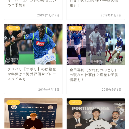
オーバーエイジ枠の発表はい
れまでの活躍や妻や子供の情
つ？予想も！
報も！
2019年11月17日
2019年11月7日
スポーツ
スポーツ
クリバリ【ナポリ】の移籍金
金田喜稔（かねだのぶとし）
や年俸は？海外評価やプレー
の現在の仕事は？経歴や子供
スタイルも！
情報も！
2019年9月18日
2019年9月6日
スポーツ
スポーツ