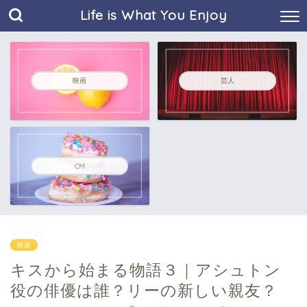
Life is What You Enjoy
映画
芸人
CM
映画
キスから始まる物語３｜アシュトン
役の俳優は誰？リーの新しい親友？