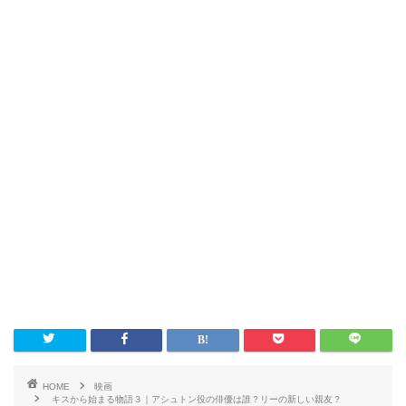
HOME
映画
キスから始まる物語３｜アシュトン役の俳優は誰？リーの新しい親友？